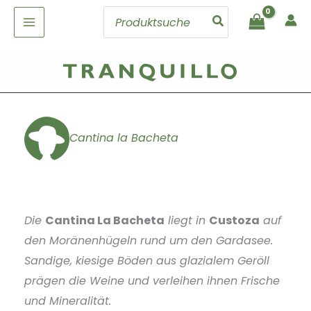
Zum
Search
Inhalt
for:
springen
Cantina la Bacheta
Die
Cantina La Bacheta
liegt in
Custoza
auf
den Moränenhügeln rund um den Gardasee.
Sandige, kiesige Böden aus glazialem Geröll
prägen die Weine und verleihen ihnen Frische
und Mineralität.