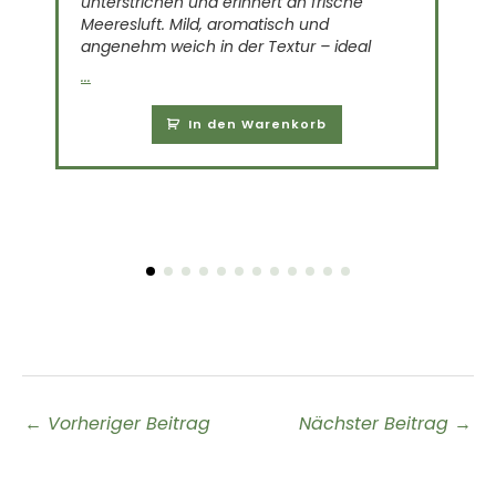
unterstrichen und erinnert an frische
w
Meeresluft. Mild, aromatisch und
angenehm weich in der Textur – ideal
T
...
..
In den Warenkorb
←
Vorheriger Beitrag
Nächster Beitrag
→