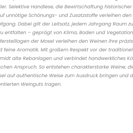
er. Selektive Handlese, die Bewirtschaftung historischer
uf unnötige Schönungs- und Zusatzstoffe verleihen de
iefgang. Dabei gilt der Leitsatz, jedem Jahrgang Raum z
u entfalten – geprägt von Klima, Boden und Vegetations
ersteillagen der Mosel verleihen den Weinen ihre präzise
d feine Aromatik. Mit großem Respekt vor der traditionel
midt alte Rebanlagen und verbindet handwerkliches K
chen Anspruch. So entstehen charakterstarke Weine, die
osel auf authentische Weise zum Ausdruck bringen und d
entierten Weinguts tragen.