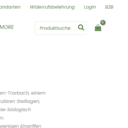
andarten
Widerrufsbelehrung
Login
B2B
Search
 MORE
for:
ben-Trarbach, einem
lären Steillagen,
er biologisch
n.
wenigen Eingriffen