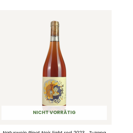
NICHT VORRÄTIG
Naturwein Pinot Noir light red 2023 Zuzana