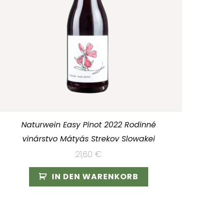
Naturwein Easy Pinot 2022 Rodinné
vinárstvo Mátyás Strekov Slowakei
21,60
€
IN DEN WARENKORB