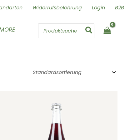
andarten
Widerrufsbelehrung
Login
B2B
Search
 MORE
for: