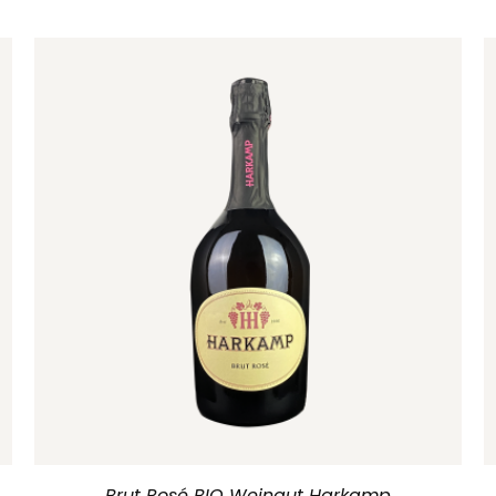
Brut Rosé BIO Weingut Harkamp