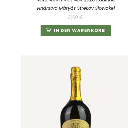
vinárstvo Mátyás Strekov Slowakei
21,60
€
IN DEN WARENKORB