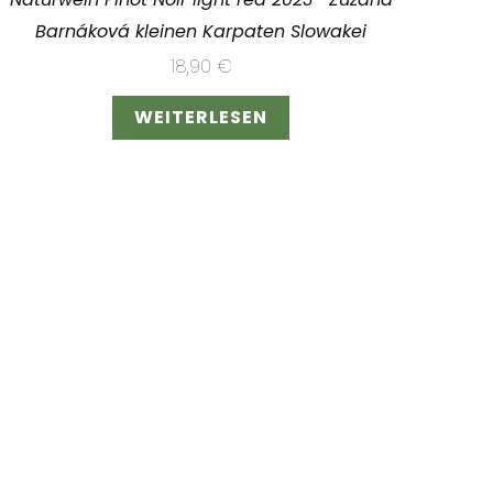
Barnáková kleinen Karpaten Slowakei
18,90
€
WEITERLESEN