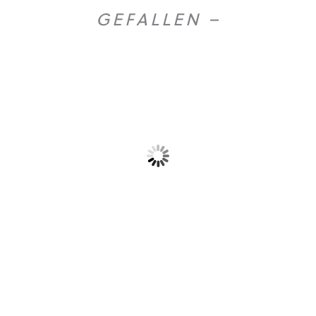
GEFALLEN –
Olio extra vergine...
Mild Caffe fuer...
21,90
€
11,50
€