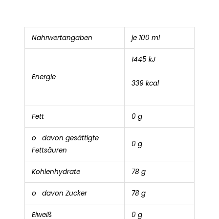
Nährwertangaben
je 100 ml
1445 kJ
Energie
339 kcal
Fett
0 g
o davon gesättigte
0 g
Fettsäuren
Kohlenhydrate
78 g
o davon Zucker
78 g
Eiweiß
0 g