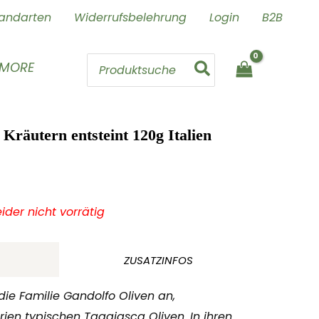
andarten
Widerrufsbelehrung
Login
B2B
Search
 MORE
for:
Kräutern entsteint 120g Italien
leider nicht vorrätig
ZUSATZINFOS
die Familie Gandolfo Oliven an,
rien typischen Taggiasca Oliven. In ihren