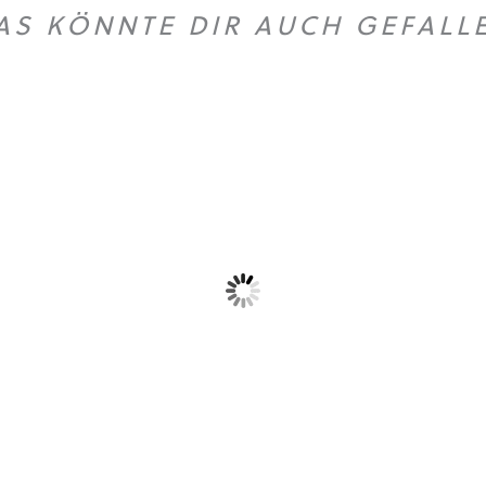
AS KÖNNTE DIR AUCH GEFALL
Dieses Produkt weist mehrere Varianten auf. Die Optionen können auf der Produktseite gewählt werden
Dieses Produkt weist mehrere Vari
T-Shirt „Logo”
Hoodie Cruiser
26,90
€
49,90