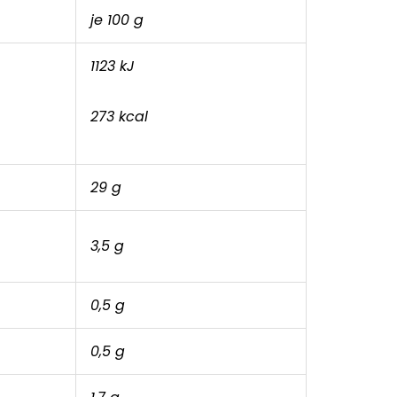
je 100 g
1123 kJ
273 kcal
29 g
3,5 g
0,5 g
0,5 g