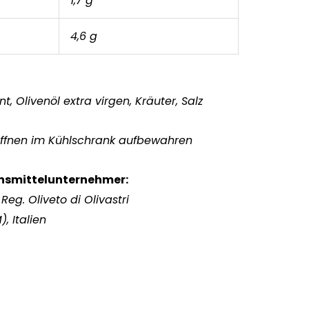
1,7 g
4,6 g
t, Olivenöl extra virgen, Kräuter, Salz
fnen im Kühlschrank aufbewahren
ensmittelunternehmer:
Reg. Oliveto di Olivastri
, Italien