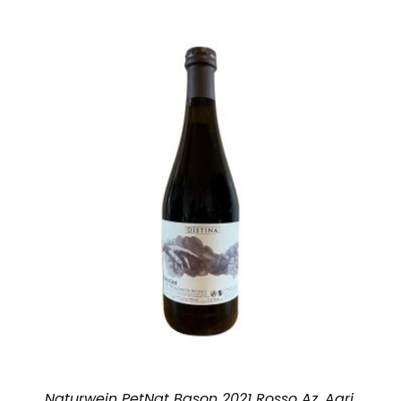
Naturwein PetNat Bason 2021 Rosso Az. Agri.