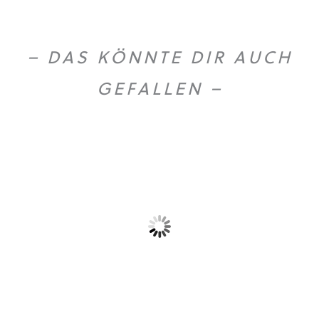
– DAS KÖNNTE DIR AUCH
GEFALLEN –
Olio extra vergine...
Gold Caffe ganze...
59,90
€
10,90
€