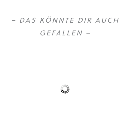
– DAS KÖNNTE DIR AUCH
GEFALLEN –
Olio extra vergine...
Mild Caffe fuer...
21,90
€
11,50
€