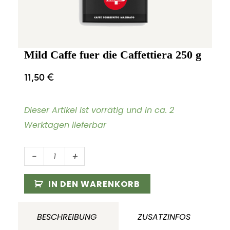
Mild Caffe fuer die Caffettiera 250 g
11,50
€
Dieser Artikel ist vorrätig und in ca. 2
Werktagen lieferbar
Mild
-
+
Caffe
fuer
IN DEN WARENKORB
die
Caffettiera
BESCHREIBUNG
ZUSATZINFOS
250