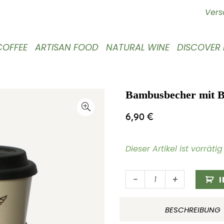
Vers
COFFEE
ARTISAN FOOD
NATURAL WINE
DISCOVER
Bambusbecher mit B
6,90
€
Dieser Artikel ist vorrät
Bambusbecher
-
+
mit
Black
BESCHREIBUNG
Delight