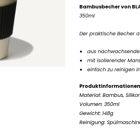
Logo
Bambusbecher von BL
Menge
350ml
Der praktische Becher 
aus nachwachsenden
mit isolierender Mans
einfach zu reinigen 
Produktinformatione
Material: Bambus, Siliko
Volumen: 350ml
Gewicht: 148g
Reinigung: Spülmaschi