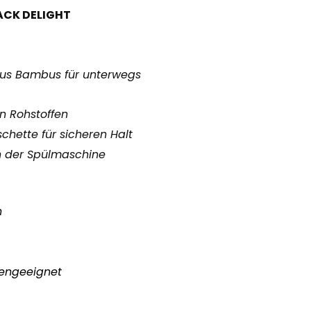
ACK DELIGHT
aus Bambus für unterwegs
 Rohstoffen
chette für sicheren Halt
in der Spülmaschine
n
n
nengeeignet