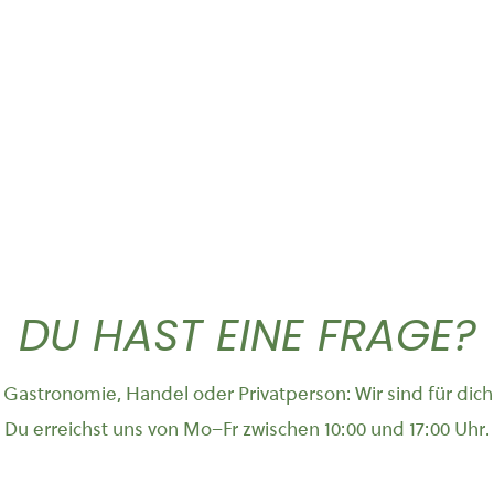
Dieses Produkt weist mehrere Varianten auf. Die Optionen können auf der Produktseite gewählt werden
Dieses Produkt weist mehrere Vari
T-Shirt „Logo”
Hoodie Cruiser
26,90
€
49,90
DU HAST EINE FRAGE?
Gastronomie, Handel oder Privatperson: Wir sind für dich
Du erreichst uns von Mo–Fr zwischen 10:00 und 17:00 Uhr.