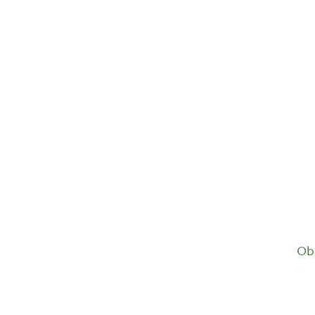
Birkenwasser Weihrauch Euforia...
18,55
€
Ob 