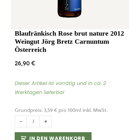
Blaufränkisch Rose brut nature 2012
Weingut Jörg Bretz Carnuntum
Österreich
26,90
€
Dieser Artikel ist vorrätig und in ca. 2
Werktagen lieferbar
Grundpreis:
3,59
€
pro
100
ml
inkl. MwSt.
Blaufränkisch
-
+
Rose
brut
IN DEN WARENKORB