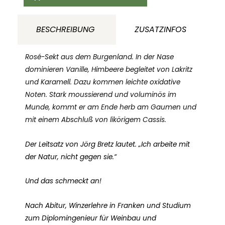
nature
2012
BESCHREIBUNG
ZUSATZINFOS
Weingut
Jörg
Rosé-Sekt aus dem Burgenland. In der Nase
Bretz
dominieren Vanille, Himbeere begleitet von Lakritz
und Karamell. Dazu kommen leichte oxidative
Carnuntum
Noten. Stark moussierend und voluminös im
Österreich
Munde, kommt er am Ende herb am Gaumen und
Menge
mit einem Abschluß von likörigem Cassis.
Der Leitsatz von Jörg Bretz lautet. „Ich arbeite mit
der Natur, nicht gegen sie.“
Und das schmeckt an!
Nach Abitur, Winzerlehre in Franken und Studium
zum Diplomingenieur für Weinbau und