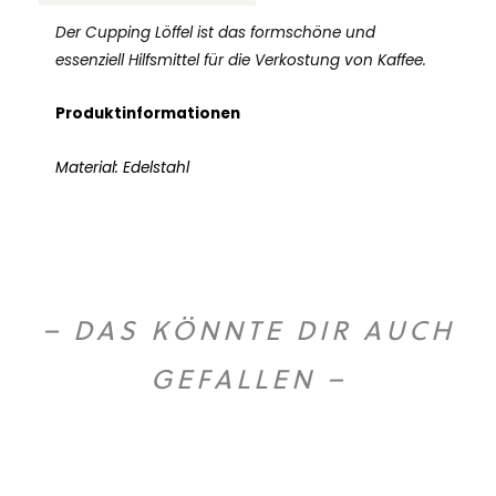
Der Cupping Löffel ist das formschöne und
essenziell Hilfsmittel für die Verkostung von Kaffee.
Produktinformationen
Material: Edelstahl
– DAS KÖNNTE DIR AUCH
GEFALLEN –
O
U
T
O
F
T
O
C
S
K