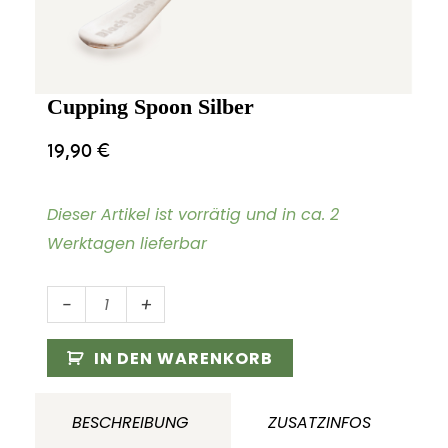
Cupping Spoon Silber
19,90
€
Dieser Artikel ist vorrätig und in ca. 2
Werktagen lieferbar
Cupping
-
+
Spoon
Silber
IN DEN WARENKORB
Menge
BESCHREIBUNG
ZUSATZINFOS