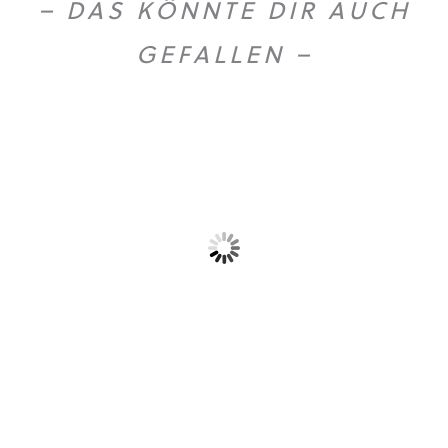
– DAS KÖNNTE DIR AUCH
GEFALLEN –
Olio extra vergine...
Gold Caffe ganze...
59,90
€
10,90
€