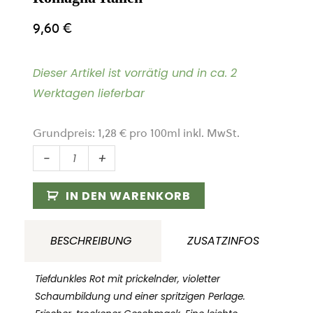
9,60
€
Dieser Artikel ist vorrätig und in ca. 2
Werktagen lieferbar
Grundpreis:
1,28
€
pro
100
ml
inkl. MwSt.
Lambrusco
-
+
Ca
di
IN DEN WARENKORB
Ferra
IGT
BESCHREIBUNG
ZUSATZINFOS
Az.
Vinicola
Tiefdunkles Rot mit prickelnder, violetter
Alfredo
Schaumbildung und einer spritzigen Perlage.