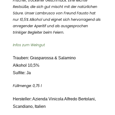
Frischer, trockener Geschmack. Eine leichte
Bertolani
Restsüße, die sich gut mischt mit der natürlichen
Emilia
Säure. Unser Lambrusco von Freund Fausto hat
Romagna
nur 10,5% Alkohol und eignet sich hervorragend als
Italien
anregender Aperitif und als ausgesprochen
Menge
trinkiger Begleiter beim Feiern.
Infos zum Weingut
Trauben: Grasparossa & Salamino
Alkohol 10,5%
Sulfite: Ja
Füllmenge: 0,75 l
Hersteller: Azienda Vinicola Alfredo Bertolani,
Scandiano, Italien