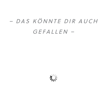
– DAS KÖNNTE DIR AUCH
GEFALLEN –
Olio extra vergine...
Gold Caffe ganze...
59,90
€
10,90
€