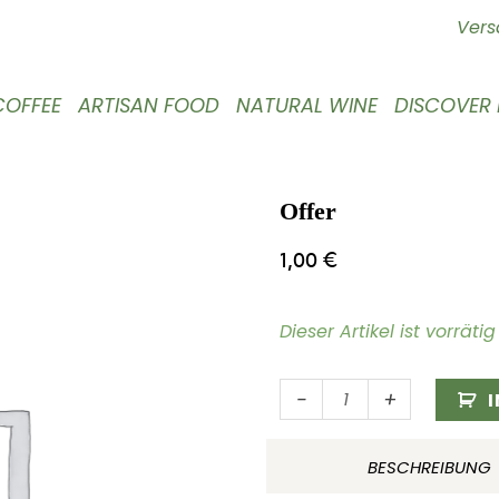
Vers
COFFEE
ARTISAN FOOD
NATURAL WINE
DISCOVER
Offer
1,00
€
Dieser Artikel ist vorrät
Offer
-
+
Menge
BESCHREIBUNG