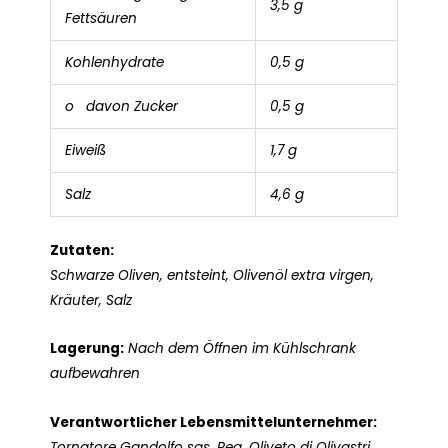
3,5 g
Fettsäuren
Kohlenhydrate
0,5 g
o davon Zucker
0,5 g
Eiweiß
1,7 g
Salz
4,6 g
Zutaten:
Schwarze Oliven, entsteint, Olivenöl extra virgen,
Kräuter, Salz
Lagerung:
Nach dem Öffnen im Kühlschrank
aufbewahren
Verantwortlicher Lebensmittelunternehmer:
Tornatore Gandolfo sas. Reg. Oliveto di Olivastri