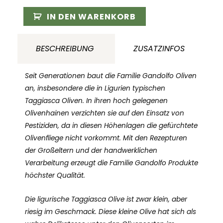
Oliven
mit
IN DEN WARENKORB
Kräutern
entsteint
BESCHREIBUNG
ZUSATZINFOS
600g
Italien
Seit Generationen baut die Familie Gandolfo Oliven
Menge
an, insbesondere die in Ligurien typischen
Taggiasca Oliven. In ihren hoch gelegenen
Olivenhainen verzichten sie auf den Einsatz von
Pestiziden, da in diesen Höhenlagen die gefürchtete
Olivenfliege nicht vorkommt. Mit den Rezepturen
der Großeltern und der handwerklichen
Verarbeitung erzeugt die Familie Gandolfo Produkte
höchster Qualität.
Die ligurische Taggiasca Olive ist zwar klein, aber
riesig im Geschmack. Diese kleine Olive hat sich als