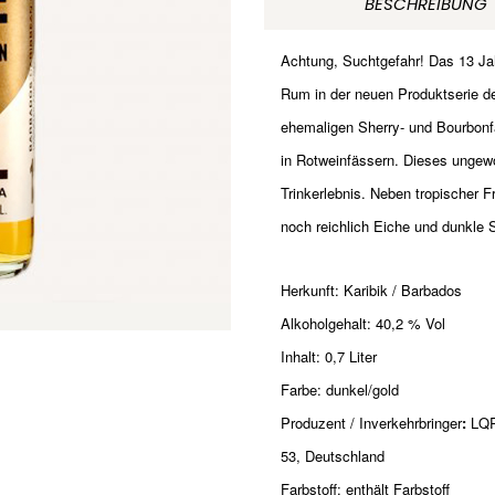
BESCHREIBUNG
700ml
Menge
Achtung, Suchtgefahr! Das 13 Jah
Rum in der neuen Produktserie de
ehemaligen Sherry- und Bourbonfä
in Rotweinfässern. Dieses ungewö
Trinkerlebnis. Neben tropischer 
noch reichlich Eiche und dunkle 
Herkunft: Karibik / Barbados
Alkoholgehalt: 40,2 % Vol
Inhalt: 0,7 Liter
Farbe: dunkel/gold
Produzent / Inverkehrbringer
:
LQR
53, Deutschland
Farbstoff: enthält Farbstoff