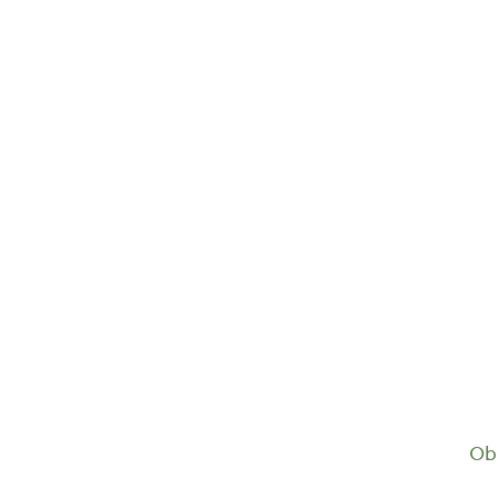
Gold Caffe ganze...
10,90
€
Ob 