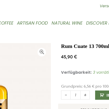
Vers
COFFEE
ARTISAN FOOD
NATURAL WINE
DISCOVER
Rum Cuate 13 700m
45,90
€
Verfügbarkeit:
3 vorrät
Grundpreis:
6,56
€
pro
100
Rum
-
+
Cuate
13