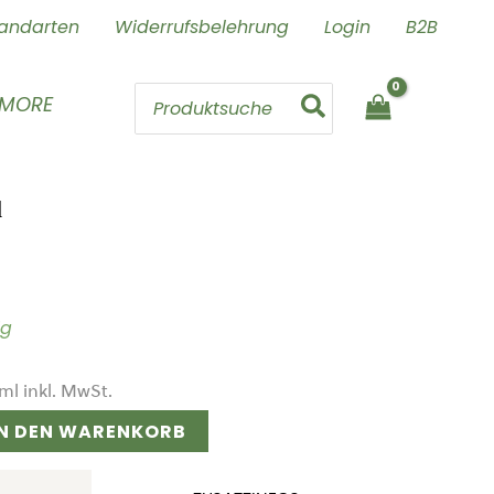
andarten
Widerrufsbelehrung
Login
B2B
Search
 MORE
for:
l
ig
ml
inkl. MwSt.
IN DEN WARENKORB