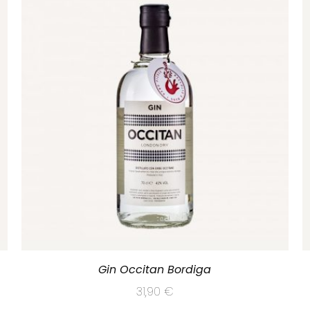
Gin Occitan Bordiga
31,90
€