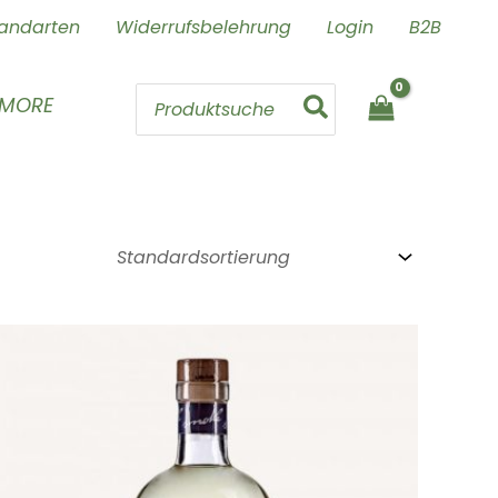
andarten
Widerrufsbelehrung
Login
B2B
Search
 MORE
for: