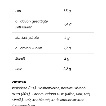
Fett
65 g
o davon gesättigte
9,4 g
Fettsäuren
Kohlenhydrate
14 g
o davon Zucker
2,7 g
Eiweiß
12 g
Salz
2,2 g
Zutaten
Walnüsse (31%), Cashewkerne, natives Olivenöl
extra (30%), Grana Padano DOP (Milch, Salz, Lab,
Eiweiß), Salz, Knoblauch, Antioxidationsmittel:
Citronensäure