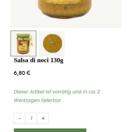
Salsa di noci 130g
6,80
€
Dieser Artikel ist vorrätig und in ca. 2
Werktagen lieferbar
Salsa
-
+
di