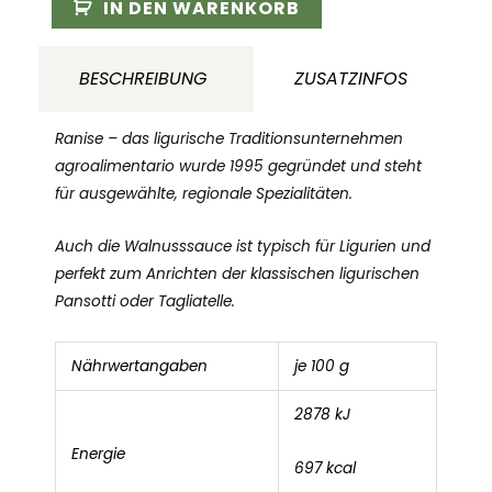
noci
IN DEN WARENKORB
130g
Menge
BESCHREIBUNG
ZUSATZINFOS
Ranise – das ligurische Traditionsunternehmen
agroalimentario wurde 1995 gegründet und steht
für ausgewählte, regionale Spezialitäten.
Auch die Walnusssauce ist typisch für Ligurien und
perfekt zum Anrichten der klassischen ligurischen
Pansotti oder Tagliatelle.
Nährwertangaben
je 100 g
2878 kJ
Energie
697 kcal