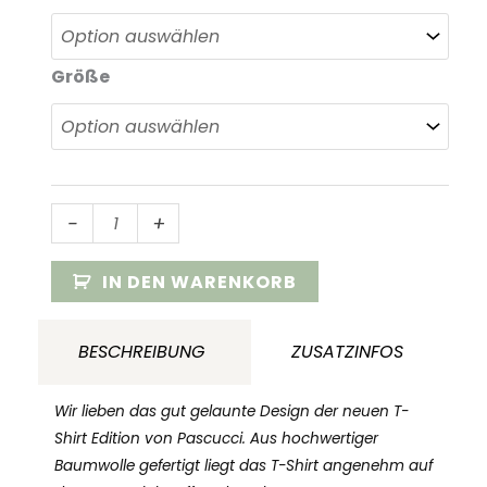
Größe
T-
-
+
Shirt
Pascucci
IN DEN WARENKORB
„Herz
&
BESCHREIBUNG
ZUSATZINFOS
Rose
Tattoo”
Wir lieben das gut gelaunte Design der neuen T-
Menge
Shirt Edition von Pascucci. Aus hochwertiger
Baumwolle gefertigt liegt das T-Shirt angenehm auf