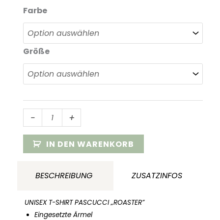
Farbe
Größe
T-
-
+
Shirt
Pascucci
IN DEN WARENKORB
„Roaster”
Menge
BESCHREIBUNG
ZUSATZINFOS
UNISEX T-SHIRT PASCUCCI „ROASTER”
Eingesetzte Ärmel