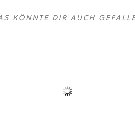
AS KÖNNTE DIR AUCH GEFALL
Dieses Produkt weist mehrere Varianten auf. Die Optionen können auf der Produktseite gewählt werden
Dieses Produkt weist mehrere Vari
T-Shirt „Logo”
Hoodie Cruiser