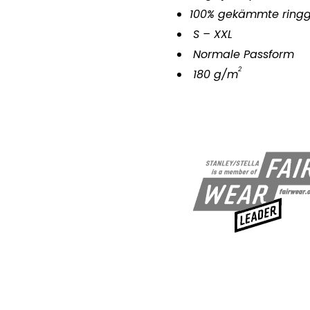
100% gekämmte ring
S – XXL
Normale Passform
2
180 g/m