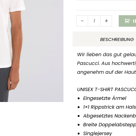
T-
-
+
Shirt
Pascucci
BESCHREIBUNG
„Tasse
mit
Wir lieben das gut gela
Auge”
Pascucci. Aus hochwerti
Menge
angenehm auf der Haut. 
UNISEX T-SHIRT PASCUCC
Eingesetzte Ärmel
1×1 Rippstrick am Hal
Abgesetztes Nacken
Breite Doppelabste
Singlejersey