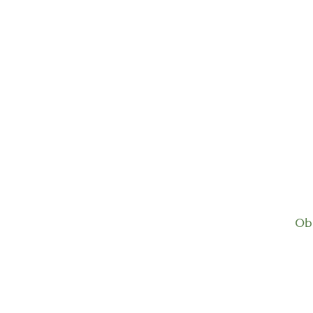
18,55
€
Ob 