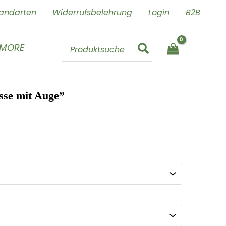
andarten
Widerrufsbelehrung
Login
B2B
Search
 MORE
for:
sse mit Auge”