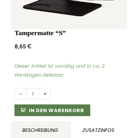
Tampermatte “S”
8,65
€
Dieser Artikel ist vorrätig und in ca. 2
Werktagen lieferbar
Tampermatte
-
+
"S"
Menge
IN DEN WARENKORB
BESCHREIBUNG
ZUSATZINFOS