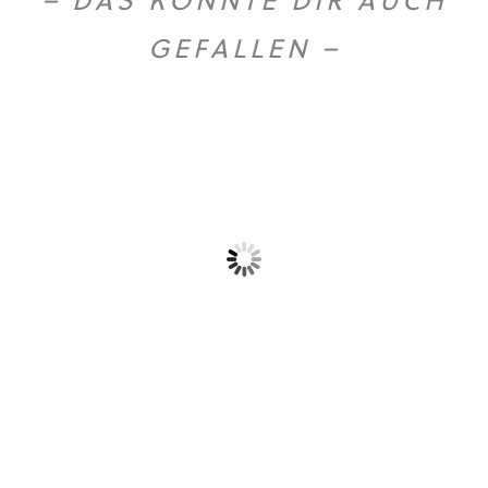
GEFALLEN –
Gold Caffe ganze...
Gold Caffe ganze...
10,90
€
44,50
€