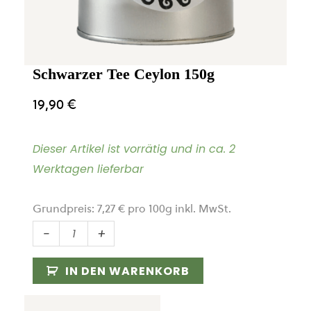
Schwarzer Tee Ceylon 150g
19,90
€
Dieser Artikel ist vorrätig und in ca. 2
Werktagen lieferbar
Grundpreis:
7,27
€
pro
100
g
inkl. MwSt.
Schwarzer
-
+
Tee
Ceylon
IN DEN WARENKORB
150g
Menge