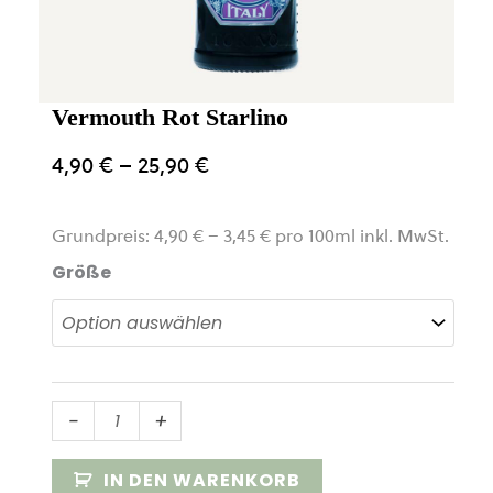
Vermouth Rot Starlino
4,90
€
–
25,90
€
Grundpreis:
4,90
€
–
3,45
€
pro
100
ml
inkl. MwSt.
Größe
Vermouth
-
+
Rot
Starlino
IN DEN WARENKORB