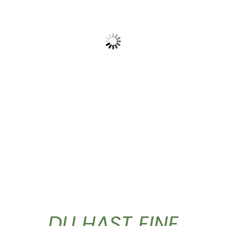
Olio extra vergine...
Gold Caffe ganze...
59,90
€
10,90
€
DU HAST EINE