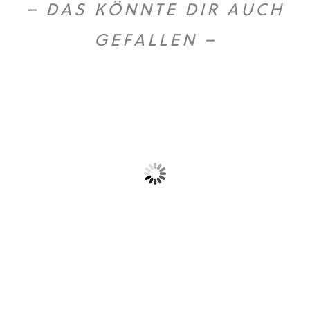
– DAS KÖNNTE DIR AUCH
GEFALLEN –
Dieses Produkt weist mehrere Varianten auf. Die Optionen können auf der Produktseite gewählt werden
Birkenwasser Weihrauch
T-Shirt „Logo”
Euforia...
26,90
€
18,55
€