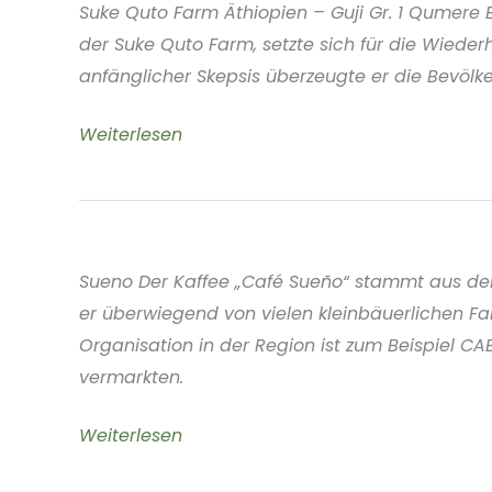
Suke Quto Farm Äthiopien – Guji Gr. 1 Qumere 
der Suke Quto Farm, setzte sich für die Wieder
anfänglicher Skepsis überzeugte er die Bevölker
Suke
Weiterlesen
Quto
Farm
Ethiopia
Sueno Der Kaffee „Café Sueño“ stammt aus de
er überwiegend von vielen kleinbäuerlichen Fa
Organisation in der Region ist zum Beispiel 
vermarkten.
“Sueno”
Weiterlesen
Chiapas