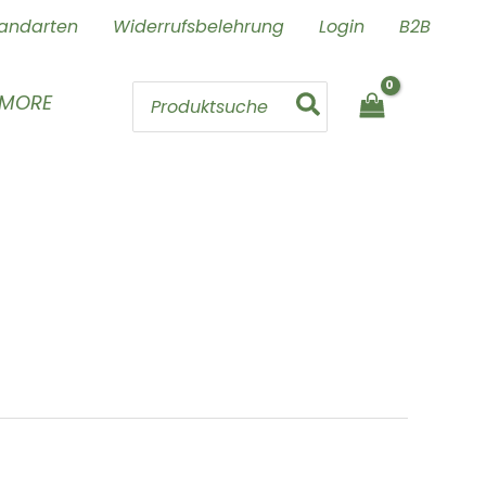
andarten
Widerrufsbelehrung
Login
B2B
Search
 MORE
for: