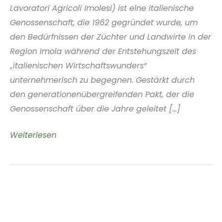
Lavoratori Agricoli Imolesi) ist eine italienische
Genossenschaft, die 1962 gegründet wurde, um
den Bedürfnissen der Züchter und Landwirte in der
Region Imola während der Entstehungszeit des
„italienischen Wirtschaftswunders“
unternehmerisch zu begegnen. Gestärkt durch
den generationenübergreifenden Pakt, der die
Genossenschaft über die Jahre geleitet [...]
Clai
Weiterlesen
(Cooperativa
Lavoratori
Agricoli
Imolesi)
Imola,
Emilia