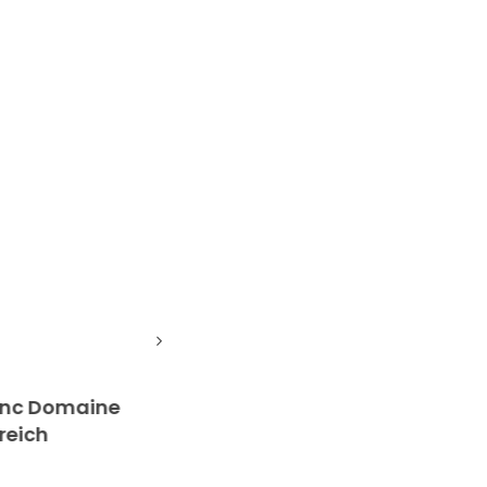
c Domaine
Naturwein Petnat Pepin Doma
ch
Achillée Elsaß Frankreich
20,90
€