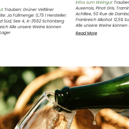
Infos zum Weingut
Trauben: Rie
Auxerrois, Pinot Gris, Traminer
auben: Grüner Veltliner
Achillee, 50 Rue de Dambach, 
: Ja Füllmenge: 0,75 l Hersteller:
Frankreich Alkohol: 12,5% Sulfite
d, See 4, A-3562 Schönberg
Alle unsere Weine können auc
 Alle unsere Weine können
er
Read More