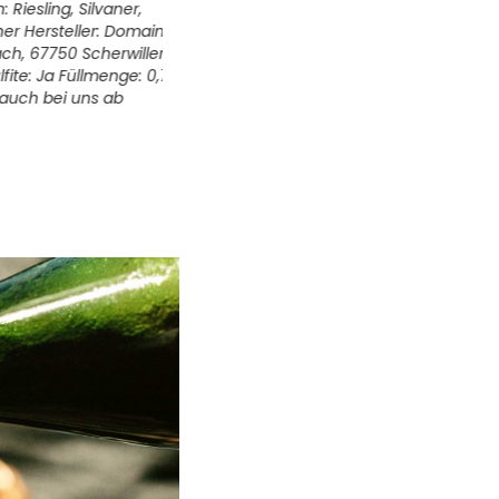
sling, Silvaner,
Infos zum Weingut
Trauben: Ugni Blanc, 
 Hersteller: Domaine
Muscat, Chardonnay Hersteller: Pépin, 5
67750 Scherwiller,
Dambach, 67750 Scherwiller, Frankreich 
: Ja Füllmenge: 0,75 l
12,5% Sulfite: Ja Füllmenge: 0,75 l Alle u
h bei uns ab
können auch bei uns ab Lager abgeholt
Read More