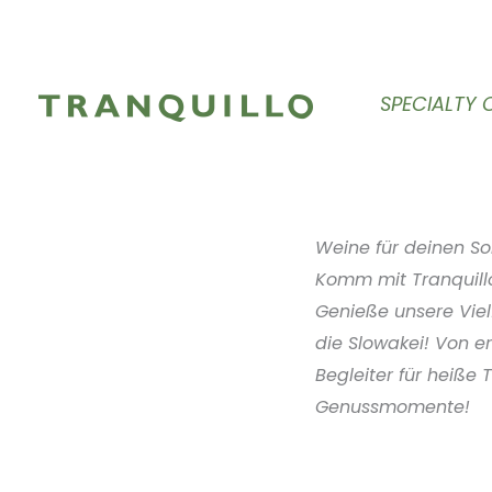
Zum
Inhalt
springen
SPECIALTY 
Weine für deinen 
Komm mit Tranquill
Genieße unsere Vielf
die Slowakei! Von e
Begleiter für heiße
Genussmomente!