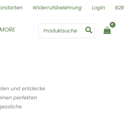
andarten
Widerrufsbelehrung
Login
B2B
Search
 MORE
for:
talien und entdecke
einen perfekten
gessliche