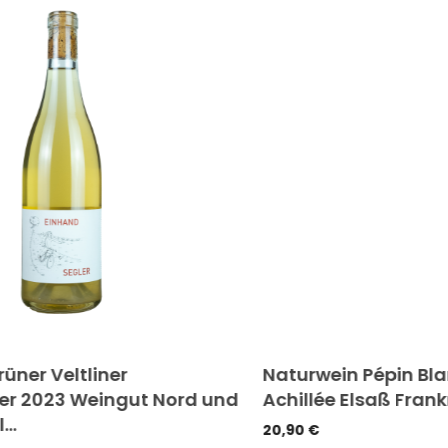
r Veltliner
Naturwein Pépin Blan
2023 Weingut Nord und
Achillée Elsaß Frankrei
20,90
€