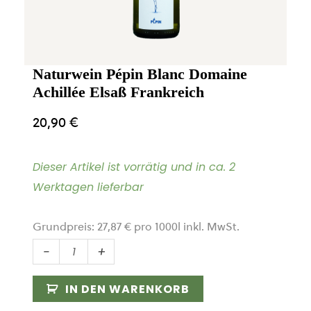
Naturwein Pépin Blanc Domaine
Achillée Elsaß Frankreich
20,90
€
Dieser Artikel ist vorrätig und in ca. 2
Werktagen lieferbar
Grundpreis:
27,87
€
pro
1000
l
inkl. MwSt.
Naturwein
-
+
Pépin
Blanc
IN DEN WARENKORB
Domaine