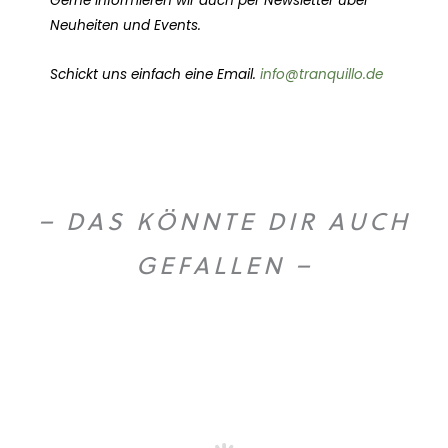
Gerne informieren wir auch per Newsletter über
Neuheiten und Events.
Schickt uns einfach eine Email.
info@tranquillo.de
– DAS KÖNNTE DIR AUCH
GEFALLEN –
O
U
T
O
F
T
O
C
S
K