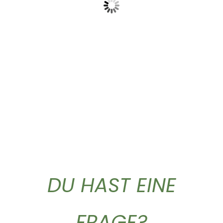
Griechischer Bergtee
Classic Caffe ganze...
lose...
37,50
€
4,90
€
DU HAST EINE
FRAGE?