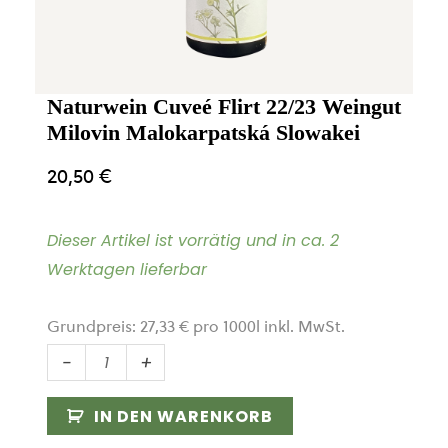
Naturwein Cuveé Flirt 22/23 Weingut
Milovin Malokarpatská Slowakei
20,50
€
Dieser Artikel ist vorrätig und in ca. 2
Werktagen lieferbar
Grundpreis:
27,33
€
pro
1000
l
inkl. MwSt.
Naturwein
-
+
Cuveé
Flirt
IN DEN WARENKORB
22/23