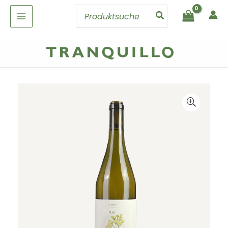
Zum
Search
Inhalt
for:
springen