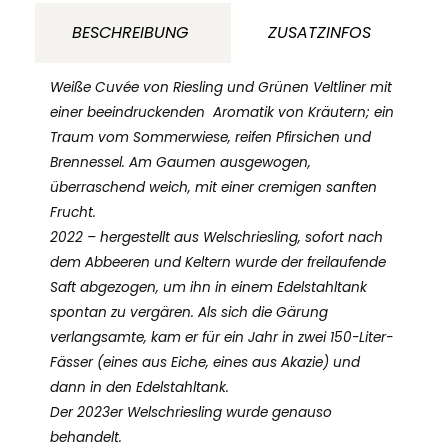
Weingut
BESCHREIBUNG
ZUSATZINFOS
Milovin
Malokarpatská
Weiße Cuvée von Riesling und Grünen Veltliner mit
Slowakei
einer beeindruckenden
Aromatik von Kräutern; ein
Traum vom Sommerwiese, reifen Pfirsichen und
Menge
Brennessel. Am Gaumen ausgewogen,
überraschend weich, mit einer cremigen sanften
Frucht.
2022 – hergestellt aus Welschriesling, sofort nach
dem Abbeeren und Keltern wurde der freilaufende
Saft abgezogen, um ihn in einem Edelstahltank
spontan zu vergären. Als sich die Gärung
verlangsamte, kam er für ein Jahr in zwei 150-Liter-
Fässer (eines aus Eiche, eines aus Akazie) und
dann in den Edelstahltank.
Der 2023er Welschriesling wurde genauso
behandelt.