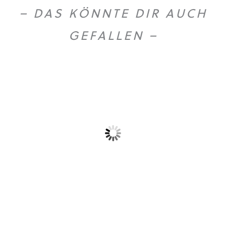
– DAS KÖNNTE DIR AUCH
GEFALLEN –
Dieses Produkt weist mehrere Varianten auf. Die Optionen können auf der Produktseite gewählt werden
Birkenwasser Weihrauch
T-Shirt „Logo”
Euforia...
26,90
€
18,55
€