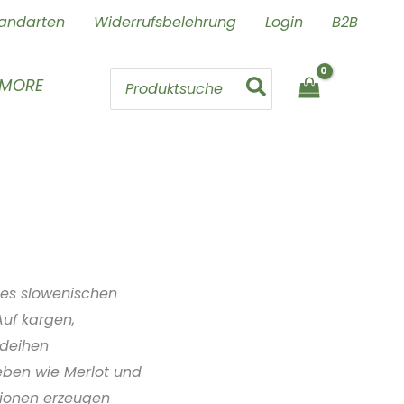
andarten
Widerrufsbelehrung
Login
B2B
Search
 MORE
for:
 des slowenischen
Auf kargen,
edeihen
eben wie Merlot und
tionen erzeugen