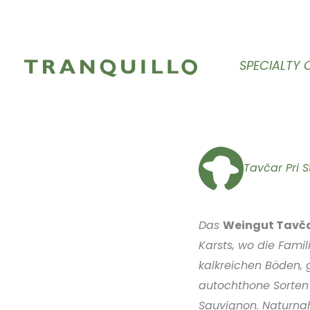
Zum
Inhalt
springen
SPECIALTY 
Tavčar Pri S
Das
Weingut Tavčar
Karsts, wo die Famil
kalkreichen Böden,
autochthone Sorten 
Sauvignon. Naturnah