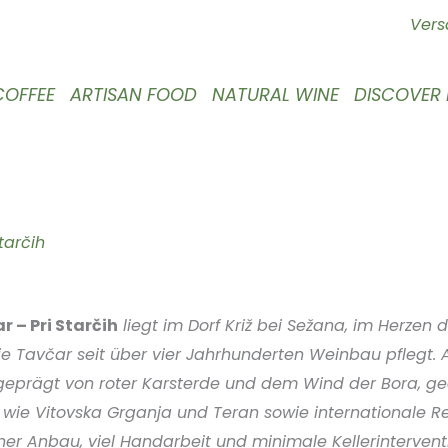
Vers
COFFEE
ARTISAN FOOD
NATURAL WINE
DISCOVER
tarčih
 – Pri Starčih
liegt im Dorf Križ bei Sežana, im Herzen
ie Tavčar seit über vier Jahrhunderten Weinbau pflegt. 
 geprägt von roter Karsterde und dem Wind der Bora, g
wie Vitovska Grganja und Teran sowie internationale R
er Anbau, viel Handarbeit und minimale Kellerinterven