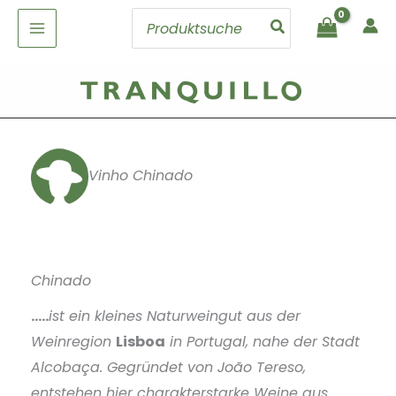
Zum
Search
Inhalt
for:
springen
Vinho Chinado
Chinado
…..
ist ein kleines Naturweingut aus der
Weinregion
Lisboa
in Portugal, nahe der Stadt
Alcobaça. Gegründet von João Tereso,
entstehen hier charakterstarke Weine aus