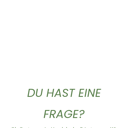
Olio extra vergine...
Gold Caffe ganze...
59,90
€
10,90
€
DU HAST EINE
FRAGE?