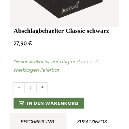
Abschlagbehaelter Classic schwarz
27,90
€
Dieser Artikel ist vorrätig und in ca. 2
Werktagen lieferbar
Abschlagbehaelter
-
+
Classic
schwarz
IN DEN WARENKORB
Menge
BESCHREIBUNG
ZUSATZINFOS