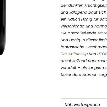
der dunklen Fruchtigkeit
und Jalapeño baut sich 
ein Hauch Honig für Bal
vielschichtig und harm
Die anschließende
Maze
und Honig in dieser limi
fantastische Geschmac
Der Apfelessig
von
UTOP
anschließend über meh
veredelt – ein langsamer
besondere Aromen sorg
Nährwertangaben