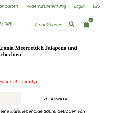
andarten
Widerrufsbelehrung
Login
B2B
Search
 MORE
for:
Aronia Meerrettich Jalapeno und
chechien
leider nicht vorrätig
ZUSATZINFOS
t eine klare, lebendige Säure, getragen von