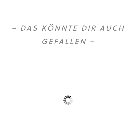
– DAS KÖNNTE DIR AUCH
GEFALLEN –
Dieses Produkt weist mehrere Varianten auf. Die Optionen können auf der Produktseite gewählt werden
Birkenwasser Weihrauch
T-Shirt „Logo”
Euforia...
26,90
€
18,55
€