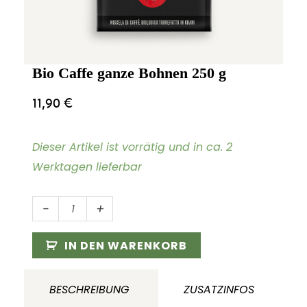
Bio Caffe ganze Bohnen 250 g
11,90
€
Dieser Artikel ist vorrätig und in ca. 2
Werktagen lieferbar
Bio
-
+
Caffe
ganze
IN DEN WARENKORB
Bohnen
250
BESCHREIBUNG
ZUSATZINFOS
g