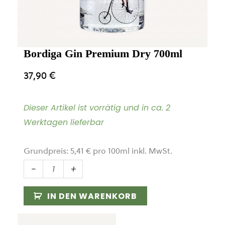
Bordiga Gin Premium Dry 700ml
37,90
€
Dieser Artikel ist vorrätig und in ca. 2
Werktagen lieferbar
Grundpreis:
5,41
€
pro
100
ml
inkl. MwSt.
Bordiga
-
+
Gin
Premium
IN DEN WARENKORB
Dry
700ml