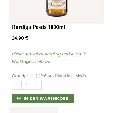
Bordiga Pastis 1000ml
24,90
€
Dieser Artikel ist vorrätig und in ca. 2
Werktagen lieferbar
Grundpreis:
2,49
€
pro
100
ml
inkl. MwSt.
Bordiga
-
+
Pastis
1000ml
IN DEN WARENKORB
Menge