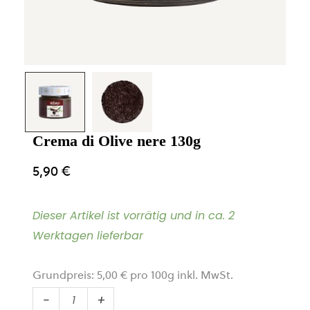
Crema di Olive nere 130g
5,90
€
Dieser Artikel ist vorrätig und in ca. 2
Werktagen lieferbar
Grundpreis:
5,00
€
pro
100
g
inkl. MwSt.
Crema
-
+