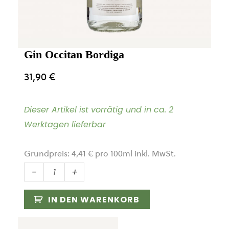
Gin Occitan Bordiga
31,90
€
Dieser Artikel ist vorrätig und in ca. 2
Werktagen lieferbar
Grundpreis:
4,41
€
pro
100
ml
inkl. MwSt.
Gin
-
+
Occitan
Bordiga
IN DEN WARENKORB
Menge