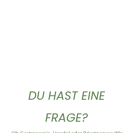
Dieses Produkt weist mehrere Varianten auf. Die Optionen können auf der Produktseite gewählt werden
Birkenwasser Weihrauch
T-Shirt „Logo”
Euforia...
26,90
€
18,55
€
DU HAST EINE
FRAGE?