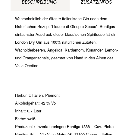
BESCHREIBUNG
ZUSATZINFOS
Wahrscheinlich der älteste italienische Gin nach dem
historischen Rezept “Liquore di Ginepro Secco”. Bordigas
einfachster Ausdruck dieser klassischen Spirituose ist ein
London Dry Gin aus 100% natürlichen Zutaten,
Wacholderbeeren, Angelica, Kardamom, Koriander, Lemon-
und Orangenschale, geerntet von Hand in den Alpen des
Valle Occitan.
Herkunft: Italien, Piemont
Alkoholgehalt: 42 % Vol
Inhalt: 0,7 Liter
Farbe: weiß
Produzent / Inverkehrbringer
:
Bordiga 1888 – Cav. Pietro
Bordiga Srl. – Via Valle Maira 98, 12100 Cuneo – Italien