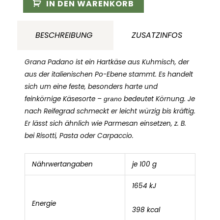
ca.500g
IN DEN WARENKORB
Menge
BESCHREIBUNG
ZUSATZINFOS
Grana Padano ist ein Hartkäse aus Kuhmisch, der
aus der italienischen Po-Ebene stammt. Es handelt
sich um eine feste, besonders harte und
feinkörnige Käsesorte –
grano
bedeutet Körnung. Je
nach Reifegrad schmeckt er leicht würzig bis kräftig.
Er lässt sich ähnlich wie Parmesan einsetzen, z. B.
bei Risotti, Pasta oder Carpaccio.
Nährwertangaben
je 100 g
1654 kJ
Energie
398 kcal