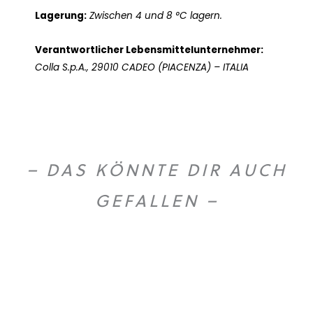
Lagerung:
Zwischen 4 und 8 °C lagern.
Verantwortlicher Lebensmittelunternehmer:
Colla S.p.A., 29010 CADEO (PIACENZA) – ITALIA
– DAS KÖNNTE DIR AUCH
GEFALLEN –
O
U
T
O
F
T
O
C
S
K