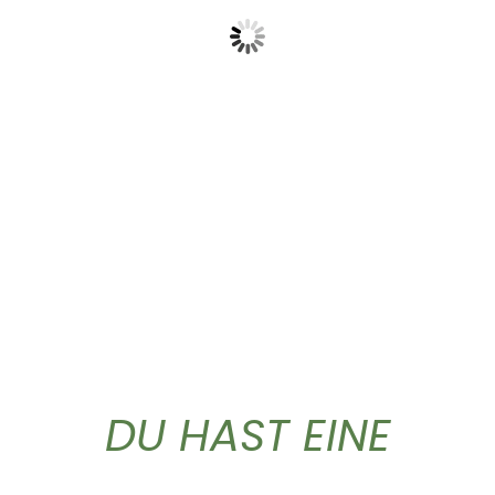
Griechischer Bergtee
Classic Caffe ganze...
lose...
37,50
€
4,90
€
DU HAST EINE