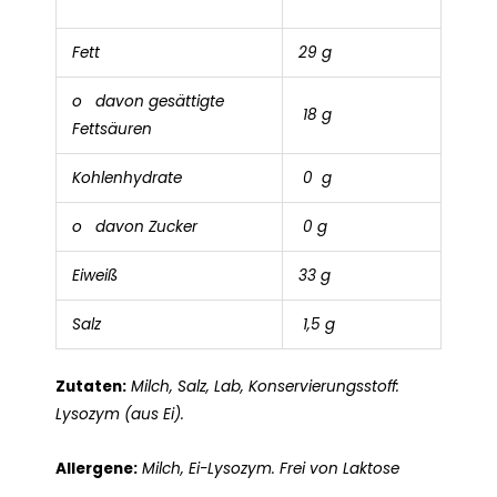
Fett
29 g
o davon gesättigte
18 g
Fettsäuren
Kohlenhydrate
0 g
o davon Zucker
0 g
Eiweiß
33 g
Salz
1,5 g
Zutaten:
Milch, Salz, Lab, Konservierungsstoff:
Lysozym (aus Ei).
Allergene:
Milch, Ei-Lysozym. Frei von Laktose