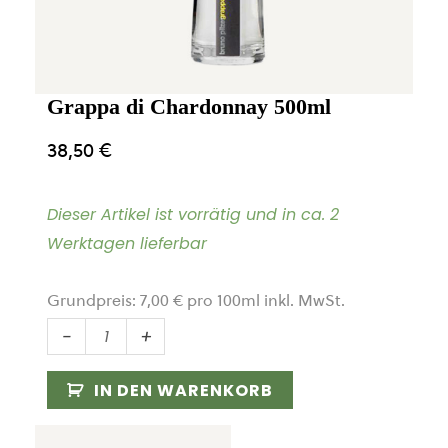
Grappa di Chardonnay 500ml
38,50
€
Dieser Artikel ist vorrätig und in ca. 2
Werktagen lieferbar
Grundpreis:
7,00
€
pro
100
ml
inkl. MwSt.
Grappa
-
+
di
Chardonnay
IN DEN WARENKORB
500ml
Menge