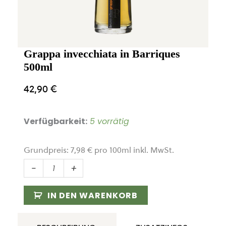
Grappa invecchiata in Barriques
500ml
42,90
€
Verfügbarkeit:
5 vorrätig
Grundpreis:
7,98
€
pro
100
ml
inkl. MwSt.
Grappa
-
+
invecchiata
in
IN DEN WARENKORB
Barriques
500ml