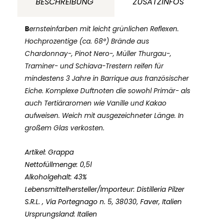
BESCHREIBUNG
ZUSATZINFOS
Menge
B
ernsteinfarben mit leicht grünlichen Reflexen.
Hochprozentige (ca. 68°) Brände aus
Chardonnay-, Pinot Nero-, Müller Thurgau-,
Traminer- und Schiava-Trestern reifen für
mindestens 3 Jahre in Barrique aus französischer
Eiche. Komplexe Duftnoten die sowohl Primär- als
auch Tertiäraromen wie Vanille und Kakao
aufweisen. Weich mit ausgezeichneter Länge. In
großem Glas verkosten.
Artikel: Grappa
Nettofüllmenge: 0,5l
Alkoholgehalt: 43%
Lebensmittelhersteller/Importeur: Distilleria Pilzer
S.R.L. , Via Portegnago n. 5, 38030, Faver, Italien
Ursprungsland: Italien