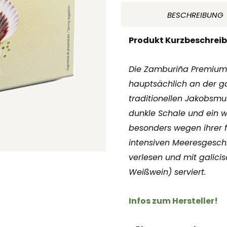
galizischer
BESCHREIBUNG
Sauce
120ml
Produkt Kurzbeschrei
Espinaler
Die Zamburiña Premium E
Spanien
hauptsächlich an der ga
Menge
traditionellen Jakobsmusc
dunkle Schale und ein w
besonders wegen ihrer f
intensiven Meeresgesch
verlesen und mit galici
Weißwein) serviert.
Infos zum Hersteller!