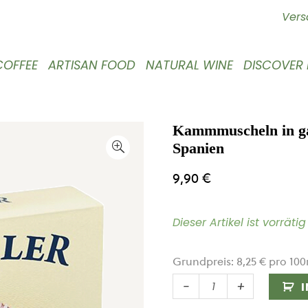
Vers
COFFEE
ARTISAN FOOD
NATURAL WINE
DISCOVER
Kammmuscheln in gal
Spanien
9,90
€
Dieser Artikel ist vorrät
Grundpreis:
8,25
€
pro
100
Kammmuscheln
-
+
in