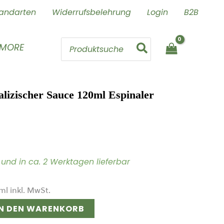
andarten
Widerrufsbelehrung
Login
B2B
Search
 MORE
for:
izischer Sauce 120ml Espinaler
ig und in ca. 2 Werktagen lieferbar
ml
inkl. MwSt.
IN DEN WARENKORB