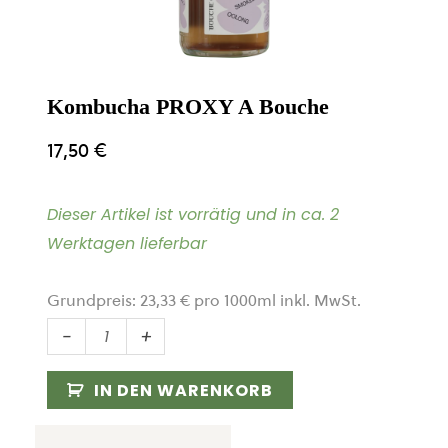
Kombucha PROXY A Bouche
17,50
€
Dieser Artikel ist vorrätig und in ca. 2
Werktagen lieferbar
Grundpreis:
23,33
€
pro
1000
ml
inkl. MwSt.
Kombucha
-
+
PROXY
A
IN DEN WARENKORB
Bouche
Menge