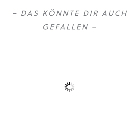
– DAS KÖNNTE DIR AUCH
GEFALLEN –
Olio extra vergine...
Gold Caffe ganze...
59,90
€
10,90
€