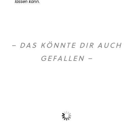
lassen kann.
– DAS KÖNNTE DIR AUCH
GEFALLEN –
O
U
T
O
F
T
O
C
S
K