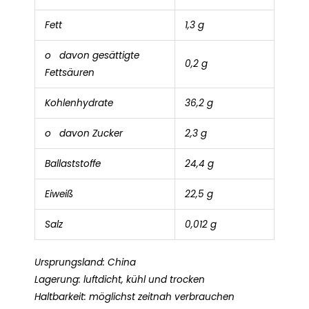
Fett
1,3 g
o davon gesättigte
0,2 g
Fettsäuren
Kohlenhydrate
36,2 g
o davon Zucker
2,3 g
Ballaststoffe
24,4 g
Eiweiß
22,5 g
Salz
0,012 g
Ursprungsland: China
Lagerung: luftdicht, kühl und trocken
Haltbarkeit: möglichst zeitnah verbrauchen