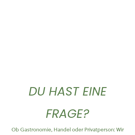
Griechischer Bergtee
Classic Caffe ganze...
lose...
37,50
€
4,90
€
DU HAST EINE
FRAGE?
Ob Gastronomie, Handel oder Privatperson: Wir