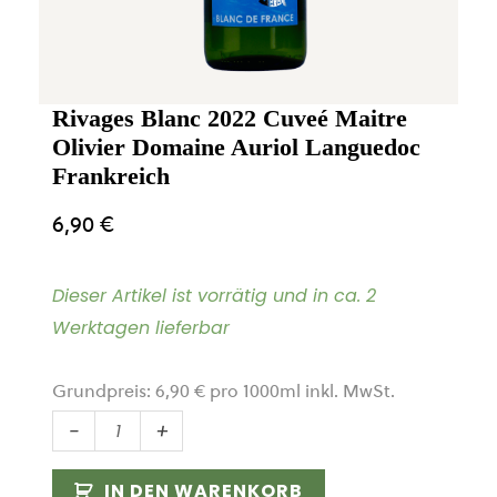
Rivages Blanc 2022 Cuveé Maitre
Olivier Domaine Auriol Languedoc
Frankreich
6,90
€
Dieser Artikel ist vorrätig und in ca. 2
Werktagen lieferbar
Grundpreis:
6,90
€
pro
1000
ml
inkl. MwSt.
Rivages
-
+
Blanc
2022
IN DEN WARENKORB