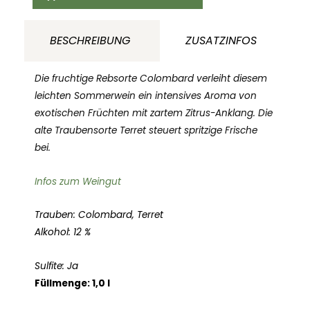
Cuveé
Maitre
BESCHREIBUNG
ZUSATZINFOS
Olivier
Domaine
Die fruchtige Rebsorte Colombard verleiht diesem
Auriol
leichten Sommerwein ein intensives Aroma von
exotischen Früchten mit zartem Zitrus-Anklang. Die
Languedoc
alte Traubensorte Terret steuert spritzige Frische
Frankreich
bei.
Menge
Infos zum Weingut
Trauben: Colombard, Terret
Alkohol: 12 %
Sulfite: Ja
Füllmenge: 1,0 l